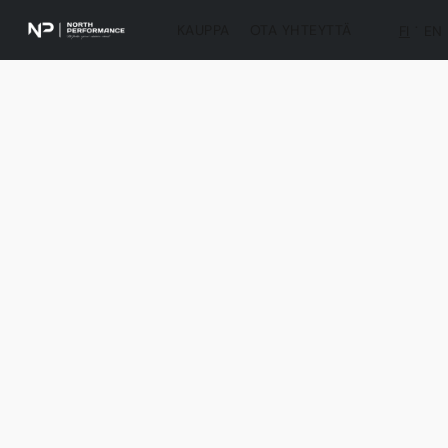
KAUPPA
OTA YHTEYTTÄ
FI
EN