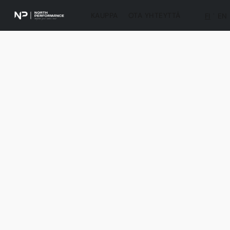
KAUPPA
OTA YHTEYTTÄ
FI
EN