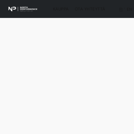
KAUPPA
OTA YHTEYTTÄ
FI
EN