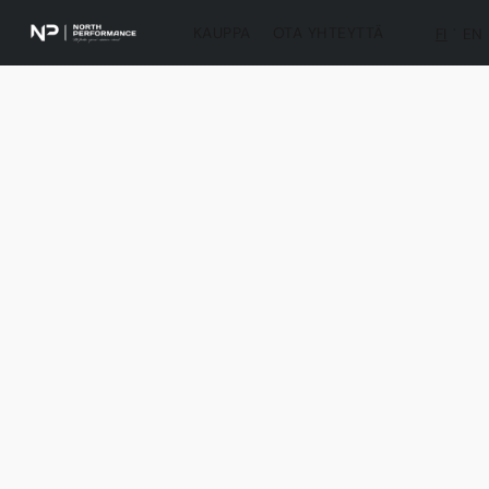
KAUPPA
OTA YHTEYTTÄ
FI
EN