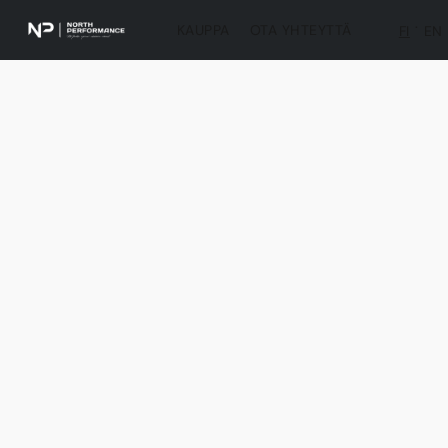
KAUPPA
OTA YHTEYTTÄ
FI
EN