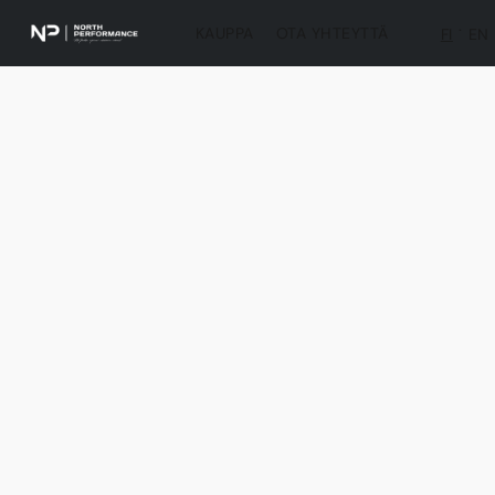
KAUPPA
OTA YHTEYTTÄ
FI
EN