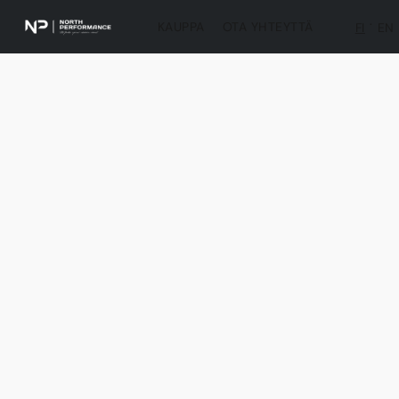
KAUPPA
OTA YHTEYTTÄ
FI
EN