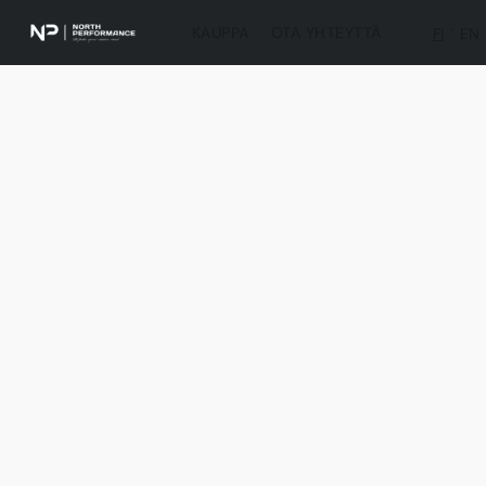
KAUPPA
OTA YHTEYTTÄ
FI
EN