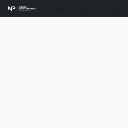
KAUPPA
OTA YHTEYTTÄ
FI
EN