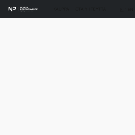
KAUPPA
OTA YHTEYTTÄ
FI
EN