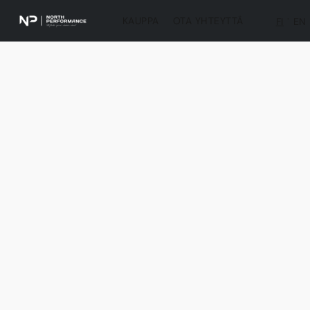
KAUPPA
OTA YHTEYTTÄ
FI
EN