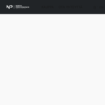
KAUPPA
OTA YHTEYTTÄ
FI
EN