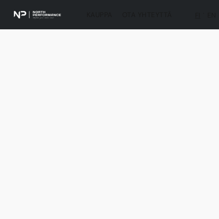
KAUPPA
OTA YHTEYTTÄ
FI
EN