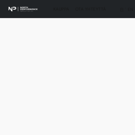
KAUPPA
OTA YHTEYTTÄ
FI
EN