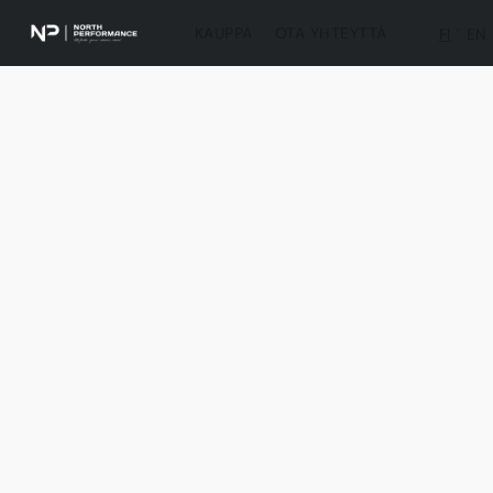
KAUPPA
OTA YHTEYTTÄ
FI
EN